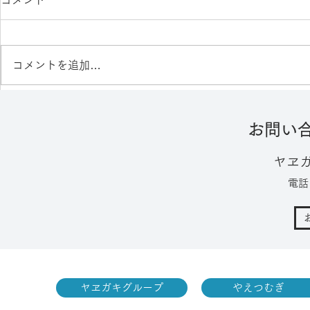
コメント
コメントを追加…
2026年 展示会出展のご案内
【終了】展
お問い
ヤヱ
電話：
ヤヱガキグループ
やえつむ