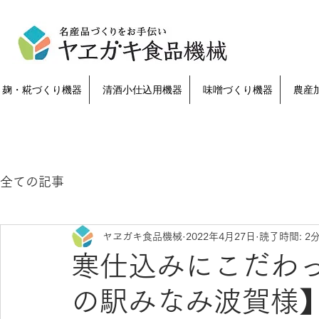
麹・糀づくり機器
清酒小仕込用機器
味噌づくり機器
農産
全ての記事
ヤヱガキ食品機械
2022年4月27日
読了時間: 2
寒仕込みにこだわ
の駅みなみ波賀様