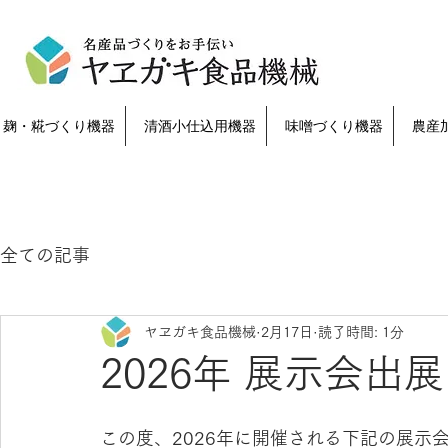
麹・糀づくり機器
清酒小仕込用機器
味噌づくり機器
農産
全ての記事
ヤヱガキ食品機械
2月17日
読了時間: 1分
2026年 展示会出
この度、2026年に開催される下記の展示