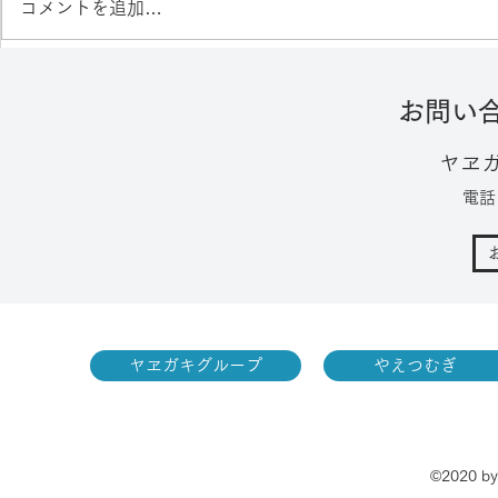
コメントを追加…
【終了】展示会出展のご案内
昔ながらの
お問い
【たつのア
ヤヱ
電話：
ヤヱガキグループ
やえつむ
©2020 by 