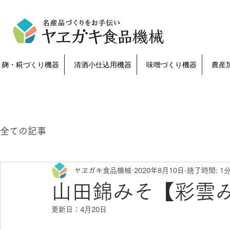
麹・糀づくり機器
清酒小仕込用機器
味噌づくり機器
農産
全ての記事
ヤヱガキ食品機械
2020年8月10日
読了時間: 1
山田錦みそ【彩雲
更新日：
4月20日